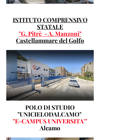
ISTITUTO COMPRENSIVO
STATALE
"G. Pitrè - A. Manzoni"
Castellammare del Golfo
POLO DI STUDIO
"UNICIELODALCAMO"
"E-CAMPUS UNIVERSITA'"
Alcamo