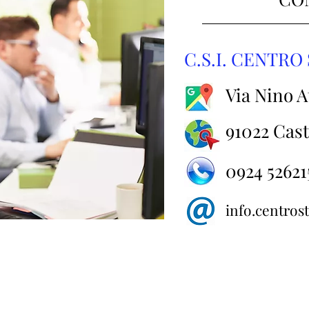
C.S.I. CENTR
Via Nino At
91022 Cast
0924 52621
info.centro