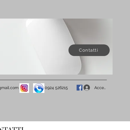
Contatti
Accedi
@gmail.com
0924 526215
NTATTI